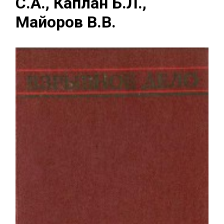
С.А., Каплан Б.Л.,
Майоров В.В.