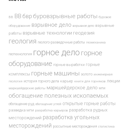
буровзрывные работы
ВВ
бвр
ВВ
буровое
взрывное дело
взрывные
оборудование
взрывное дело
взрывные технологии
геодезия
работы
геология
геолого-разведочные работы
геомеханика
горное дело
горное
геотехнология
оборудование
горные
горные выработки
горные машины
комплексы
золото
инженерная
лекции
история горного дела
карьер
геология
книги для горняков
маркшейдерское дело
мпи
маркшейдерские работы
обогащение полезных ископаемых
открытые горные работы
обогащение руд
обогащение углей
разработка рудных
разведка мпи
разработка карьеров
разработка угольных
месторождений
месторождений
россыпные месторождения
статистика