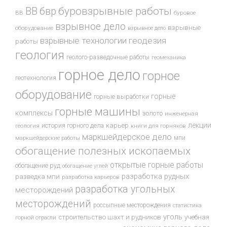
буровзрывные работы
ВВ
бвр
ВВ
буровое
взрывное дело
взрывные
оборудование
взрывное дело
взрывные технологии
геодезия
работы
геология
геолого-разведочные работы
геомеханика
горное дело
горное
геотехнология
оборудование
горные
горные выработки
горные машины
комплексы
золото
инженерная
лекции
история горного дела
карьер
геология
книги для горняков
маркшейдерское дело
мпи
маркшейдерские работы
обогащение полезных ископаемых
открытые горные работы
обогащение руд
обогащение углей
разработка рудных
разведка мпи
разработка карьеров
разработка угольных
месторождений
месторождений
россыпные месторождения
статистика
уголь
строительство шахт и рудников
учебная
горной отрасли