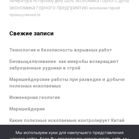
экономика горного дела
литература по горному делу
шахта
экономика горного предприятия
экономика горной
промышленности
Свежие записи
Технология и безопасность взрывных работ
Биовыщелачивание: как микробы возвращают
заброшенные рудники в строй
Маркшейдерские работы при разведке и добыче
полезных ископаемых
Инженерная геология
Маркшейдерия
Какие полезные ископаемые контролирует Китай
Мы используем куки для наилучшего представления
нашего сайта. Если Вы продолжите использовать сайт, мы