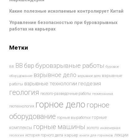
Какие полезные ископаемые контролирует Китай
Управление безопасностью при буровзрывных
работах на карьерах
Метки
буровзрывные работы
ВВ
бвр
ВВ
буровое
взрывное дело
взрывные
оборудование
взрывное дело
взрывные технологии
геодезия
работы
геология
геолого-разведочные работы
геомеханика
горное дело
горное
геотехнология
оборудование
горные
горные выработки
горные машины
комплексы
золото
инженерная
лекции
история горного дела
карьер
геология
книги для горняков