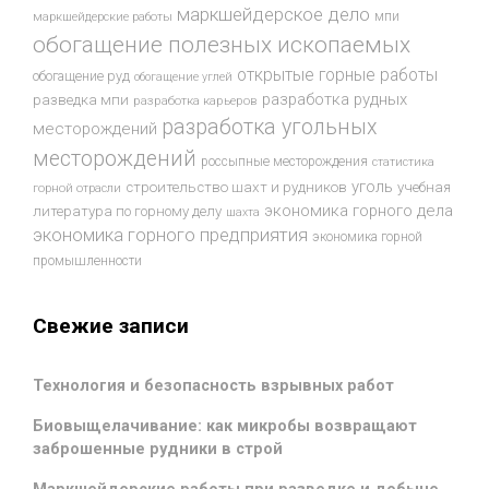
маркшейдерское дело
мпи
маркшейдерские работы
обогащение полезных ископаемых
открытые горные работы
обогащение руд
обогащение углей
разработка рудных
разведка мпи
разработка карьеров
разработка угольных
месторождений
месторождений
россыпные месторождения
статистика
уголь
строительство шахт и рудников
учебная
горной отрасли
экономика горного дела
литература по горному делу
шахта
экономика горного предприятия
экономика горной
промышленности
Свежие записи
Технология и безопасность взрывных работ
Биовыщелачивание: как микробы возвращают
заброшенные рудники в строй