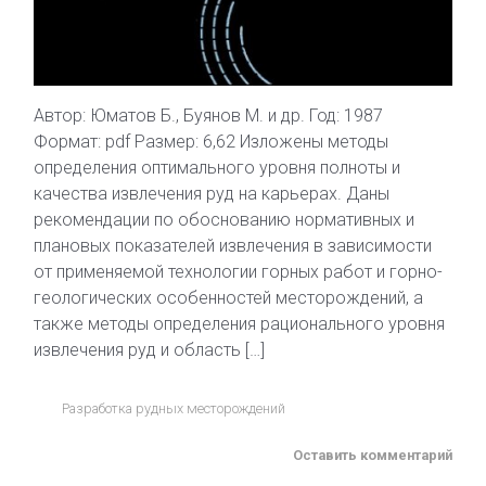
Автор: Юматов Б., Буянов М. и др. Год: 1987
Формат: pdf Размер: 6,62 Изложены методы
определения оптимального уровня полноты и
качества извлечения руд на карьерах. Даны
рекомендации по обоснованию нормативных и
плановых показателей извлечения в зависимости
от применяемой технологии горных работ и горно-
геологических особенностей месторождений, а
также методы определения рационального уровня
извлечения руд и область […]
Разработка рудных месторождений
Оставить комментарий