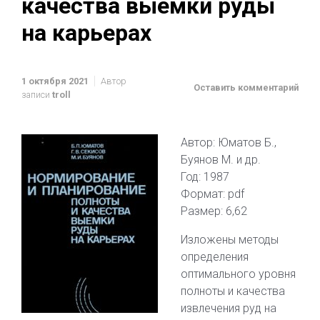
качества выемки руды
на карьерах
1 октября 2021
Автор
Оставить комментарий
записи
troll
Автор: Юматов Б.,
Буянов М. и др.
Год: 1987
Формат: pdf
Размер: 6,62
Изложены методы
определения
оптимального уровня
полноты и качества
извлечения руд на