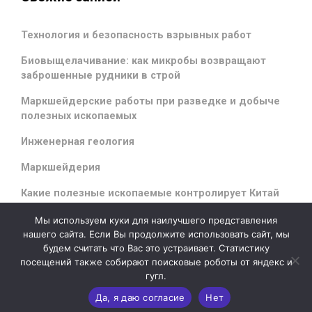
Технология и безопасность взрывных работ
Биовыщелачивание: как микробы возвращают
заброшенные рудники в строй
Маркшейдерские работы при разведке и добыче
полезных ископаемых
Инженерная геология
Маркшейдерия
Какие полезные ископаемые контролирует Китай
Мы используем куки для наилучшего представления
нашего сайта. Если Вы продолжите использовать сайт, мы
будем считать что Вас это устраивает. Статистику
evolve
theme by Theme4Press - Powered by
WordPress
посещений также собирают поисковые роботы от яндекс и
гугл.
Да, я даю согласие
Нет