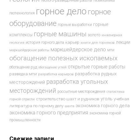
геолого-разведочные работы
геомеханика
горное дело
горное
геотехнология
оборудование
горные
горные выработки
горные машины
комплексы
золото
инженерная
лекции
история горного дела
карьер
геология
книги для горняков
маркшейдерское дело
мпи
маркшейдерские работы
обогащение полезных ископаемых
открытые горные работы
обогащение руд
обогащение углей
разработка рудных
разведка мпи
разработка карьеров
разработка угольных
месторождений
месторождений
россыпные месторождения
статистика
уголь
строительство шахт и рудников
учебная
горной отрасли
экономика горного дела
литература по горному делу
шахта
экономика горного предприятия
экономика горной
промышленности
Свежие записи