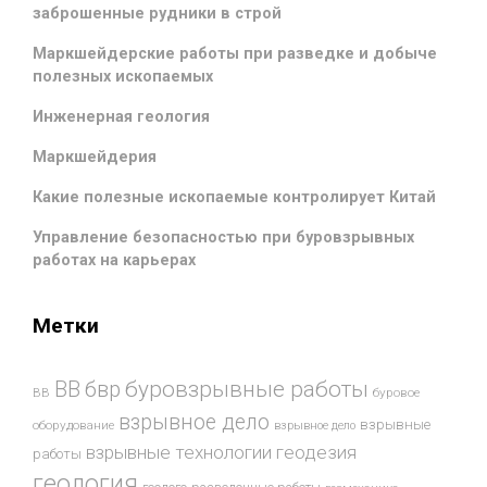
заброшенные рудники в строй
Маркшейдерские работы при разведке и добыче
полезных ископаемых
Инженерная геология
Маркшейдерия
Какие полезные ископаемые контролирует Китай
Управление безопасностью при буровзрывных
работах на карьерах
Метки
буровзрывные работы
ВВ
бвр
ВВ
буровое
взрывное дело
взрывные
оборудование
взрывное дело
взрывные технологии
геодезия
работы
геология