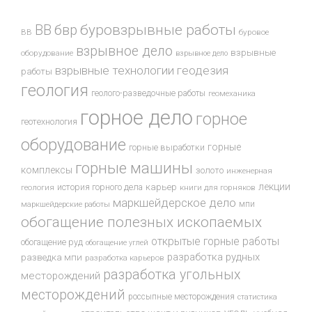
буровзрывные работы
ВВ
бвр
ВВ
буровое
взрывное дело
взрывные
оборудование
взрывное дело
взрывные технологии
геодезия
работы
геология
геолого-разведочные работы
геомеханика
горное дело
горное
геотехнология
оборудование
горные
горные выработки
горные машины
комплексы
золото
инженерная
лекции
история горного дела
карьер
геология
книги для горняков
маркшейдерское дело
мпи
маркшейдерские работы
обогащение полезных ископаемых
открытые горные работы
обогащение руд
обогащение углей
разработка рудных
разведка мпи
разработка карьеров
разработка угольных
месторождений
месторождений
россыпные месторождения
статистика