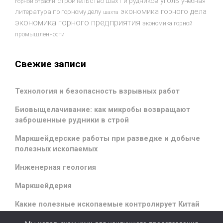
уголь
строительство шахт и рудников
учебная
горной отрасли
экономика горного дела
литература по горному делу
шахта
экономика горного предприятия
экономика горной
промышленности
Свежие записи
Технология и безопасность взрывных работ
Биовыщелачивание: как микробы возвращают
заброшенные рудники в строй
Маркшейдерские работы при разведке и добыче
полезных ископаемых
Инженерная геология
Маркшейдерия
Какие полезные ископаемые контролирует Китай