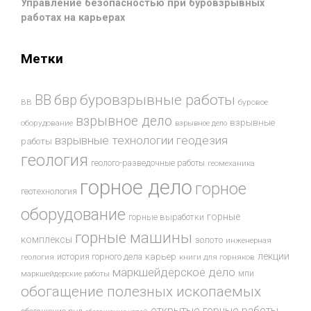
Управление безопасностью при буровзрывных
работах на карьерах
Метки
буровзрывные работы
ВВ
бвр
ВВ
буровое
взрывное дело
взрывные
оборудование
взрывное дело
взрывные технологии
геодезия
работы
геология
геолого-разведочные работы
геомеханика
горное дело
горное
геотехнология
оборудование
горные
горные выработки
горные машины
комплексы
золото
инженерная
лекции
история горного дела
карьер
геология
книги для горняков
маркшейдерское дело
мпи
маркшейдерские работы
обогащение полезных ископаемых
открытые горные работы