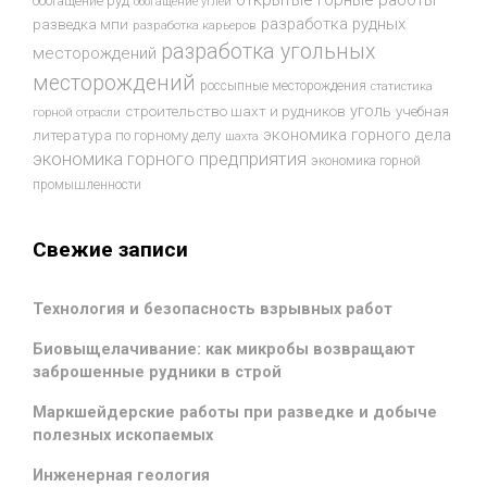
обогащение руд
обогащение углей
разработка рудных
разведка мпи
разработка карьеров
разработка угольных
месторождений
месторождений
россыпные месторождения
статистика
уголь
строительство шахт и рудников
учебная
горной отрасли
экономика горного дела
литература по горному делу
шахта
экономика горного предприятия
экономика горной
промышленности
Свежие записи
Технология и безопасность взрывных работ
Биовыщелачивание: как микробы возвращают
заброшенные рудники в строй
Маркшейдерские работы при разведке и добыче
полезных ископаемых
Инженерная геология