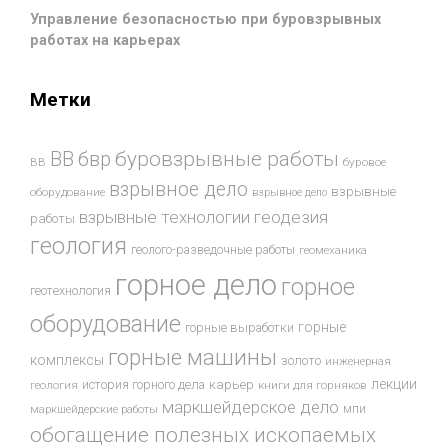
Управление безопасностью при буровзрывных
работах на карьерах
Метки
буровзрывные работы
ВВ
бвр
ВВ
буровое
взрывное дело
взрывные
оборудование
взрывное дело
взрывные технологии
геодезия
работы
геология
геолого-разведочные работы
геомеханика
горное дело
горное
геотехнология
оборудование
горные
горные выработки
горные машины
комплексы
золото
инженерная
лекции
история горного дела
карьер
геология
книги для горняков
маркшейдерское дело
мпи
маркшейдерские работы
обогащение полезных ископаемых