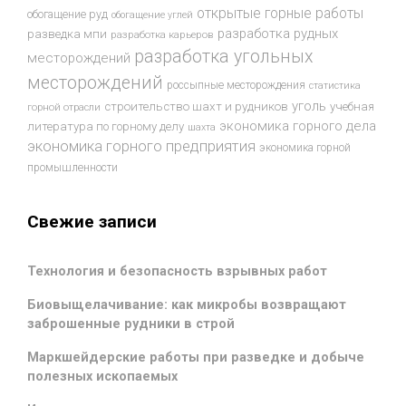
открытые горные работы
обогащение руд
обогащение углей
разработка рудных
разведка мпи
разработка карьеров
разработка угольных
месторождений
месторождений
россыпные месторождения
статистика
уголь
строительство шахт и рудников
учебная
горной отрасли
экономика горного дела
литература по горному делу
шахта
экономика горного предприятия
экономика горной
промышленности
Свежие записи
Технология и безопасность взрывных работ
Биовыщелачивание: как микробы возвращают
заброшенные рудники в строй
Маркшейдерские работы при разведке и добыче
полезных ископаемых