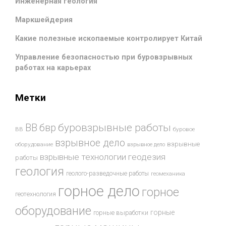
Инженерная геология
Маркшейдерия
Какие полезные ископаемые контролирует Китай
Управление безопасностью при буровзрывных
работах на карьерах
Метки
буровзрывные работы
ВВ
бвр
ВВ
буровое
взрывное дело
взрывные
оборудование
взрывное дело
взрывные технологии
геодезия
работы
геология
геолого-разведочные работы
геомеханика
горное дело
горное
геотехнология
оборудование
горные
горные выработки