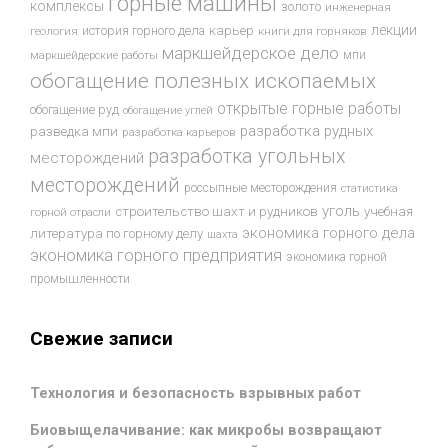
горные машины
комплексы
золото
инженерная
лекции
история горного дела
карьер
геология
книги для горняков
маркшейдерское дело
мпи
маркшейдерские работы
обогащение полезных ископаемых
открытые горные работы
обогащение руд
обогащение углей
разработка рудных
разведка мпи
разработка карьеров
разработка угольных
месторождений
месторождений
россыпные месторождения
статистика
уголь
строительство шахт и рудников
учебная
горной отрасли
экономика горного дела
литература по горному делу
шахта
экономика горного предприятия
экономика горной
промышленности
Свежие записи
Технология и безопасность взрывных работ
Биовыщелачивание: как микробы возвращают