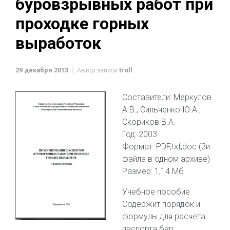
буровзрывных работ при
проходке горных
выработок
29 декабря 2013
Автор записи
troll
Составители: Меркулов
А.В., Сильченко Ю.А.,
Скориков В.А.
Год: 2003
Формат: PDF,txt,doc (3и
файла в одном архиве)
Размер: 1,14 Мб
Учебное пособие.
Содержит порядок и
формулы для расчета
паспорта бвр