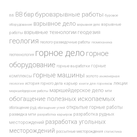
буровзрывные работы
ВВ
бвр
ВВ
буровое
взрывное дело
взрывные
оборудование
взрывное дело
взрывные технологии
геодезия
работы
геология
геолого-разведочные работы
геомеханика
горное дело
горное
геотехнология
оборудование
горные
горные выработки
горные машины
комплексы
золото
инженерная
лекции
история горного дела
карьер
геология
книги для горняков
маркшейдерское дело
мпи
маркшейдерские работы
обогащение полезных ископаемых
открытые горные работы
обогащение руд
обогащение углей
разработка рудных
разведка мпи
разработка карьеров
разработка угольных
месторождений
месторождений
россыпные месторождения
статистика