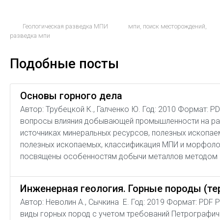
Геологическая разведка МПИ
мпи
,
поиск месторождений
,
разведка мпи
Подобные посты
Основы горного дела
Автор: Трубецкой К., Галченко Ю. Год: 2010 Формат: 
вопросы влияния добывающей промышленности на раз
источниках минеральных ресурсов, полезных ископа
полезных ископаемых, классификация МПИ и морфолог
посвящены особенностям добычи металлов методом 
Инженерная геология. Горные породы (те
Автор: Неволин А., Сычкина Е. Год: 2019 Формат: PDF 
виды горных пород с учетом требований Петрографич