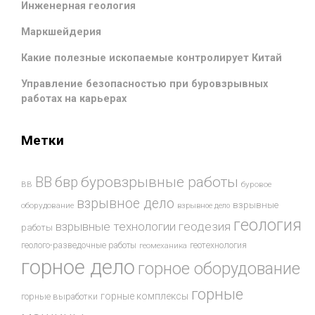
Инженерная геология
Маркшейдерия
Какие полезные ископаемые контролирует Китай
Управление безопасностью при буровзрывных
работах на карьерах
Метки
буровзрывные работы
ВВ
бвр
ВВ
буровое
взрывное дело
взрывные
оборудование
взрывное дело
геология
взрывные технологии
геодезия
работы
геотехнология
геолого-разведочные работы
геомеханика
горное дело
горное оборудование
горные
горные комплексы
горные выработки