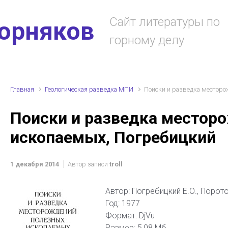
Сайт литературы по
горняков
горному делу
Главная
Геологическая разведка МПИ
Поиски и разведка месторо
Поиски и разведка местор
ископаемых, Погребицкий
1 декабря 2014
Автор записи
troll
Автор: Погребицкий Е.О., Порото
Год: 1977
Формат: DjVu
Размер: 5,08 Мб