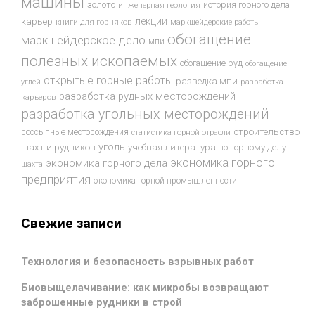
машины
золото
история горного дела
инженерная геология
лекции
карьер
книги для горняков
маркшейдерские работы
обогащение
маркшейдерское дело
мпи
полезных ископаемых
обогащение руд
обогащение
открытые горные работы
разведка мпи
разработка
углей
разработка рудных месторождений
карьеров
разработка угольных месторождений
строительство
россыпные месторождения
статистика горной отрасли
уголь
шахт и рудников
учебная литература по горному делу
экономика горного
экономика горного дела
шахта
предприятия
экономика горной промышленности
Свежие записи
Технология и безопасность взрывных работ
Биовыщелачивание: как микробы возвращают
заброшенные рудники в строй