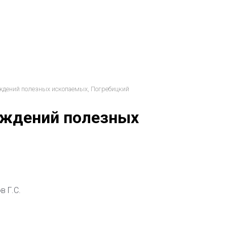
ждений полезных ископаемых, Погребицкий
ождений полезных
в Г.С.