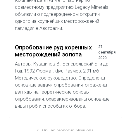
Компания Earth AI и его партнер по
совместному предприятию Legacy Minerals
объявили о подтвержденном открытии
одного из крупнейших месторождений
палладия в Австралии.
Опробование руд коренных
27
сентября
месторождений золота
2020
Авторы: Кувшинов В., Беневольский Б. и др
Год: 1992 Формат: djvu Размер: 2,91 мб
Методическое руководство. Определены
основные задачи опробования, отражены
взгляды на теоретические основы
опробования, охарактеризованы основные
виды проб и способы их отбора.
Общая геология, Якушова