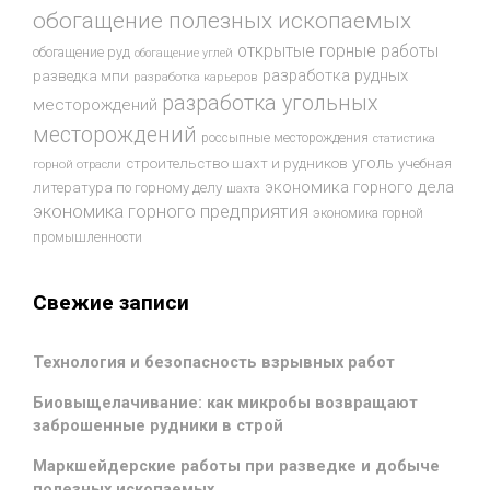
обогащение полезных ископаемых
открытые горные работы
обогащение руд
обогащение углей
разработка рудных
разведка мпи
разработка карьеров
разработка угольных
месторождений
месторождений
россыпные месторождения
статистика
уголь
строительство шахт и рудников
учебная
горной отрасли
экономика горного дела
литература по горному делу
шахта
экономика горного предприятия
экономика горной
промышленности
Свежие записи
Технология и безопасность взрывных работ
Биовыщелачивание: как микробы возвращают
заброшенные рудники в строй
Маркшейдерские работы при разведке и добыче
полезных ископаемых