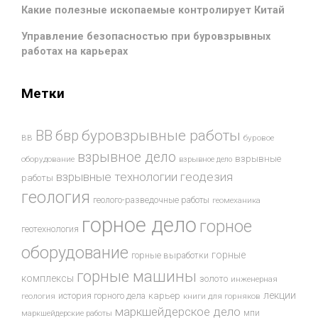
Какие полезные ископаемые контролирует Китай
Управление безопасностью при буровзрывных
работах на карьерах
Метки
буровзрывные работы
ВВ
бвр
ВВ
буровое
взрывное дело
взрывные
оборудование
взрывное дело
взрывные технологии
геодезия
работы
геология
геолого-разведочные работы
геомеханика
горное дело
горное
геотехнология
оборудование
горные
горные выработки
горные машины
комплексы
золото
инженерная
лекции
история горного дела
карьер
геология
книги для горняков
маркшейдерское дело
мпи
маркшейдерские работы