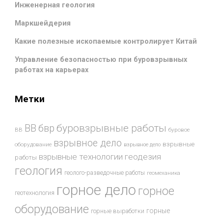
Инженерная геология
Маркшейдерия
Какие полезные ископаемые контролирует Китай
Управление безопасностью при буровзрывных
работах на карьерах
Метки
буровзрывные работы
ВВ
бвр
ВВ
буровое
взрывное дело
взрывные
оборудование
взрывное дело
взрывные технологии
геодезия
работы
геология
геолого-разведочные работы
геомеханика
горное дело
горное
геотехнология
оборудование
горные
горные выработки