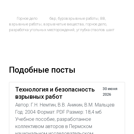
Горное дело
бвр
,
буровзрывные работы
,
ВВ
,
взрывные работы
,
взрывчатые вещества
,
горное дело
,
разработка угольных месторождений
,
углубка стволов шахт
Подобные посты
Технология и безопасность
30 июня
2026
взрывных работ
Автор: Г.Н. Немтин, В.В. Аникин, В.М. Мальцев
Год: 2004 Формат: PDF Размер: 18,4 мб
Учебное пособие, разработанное
коллективом авторов в Пермском
национальном исследовательском