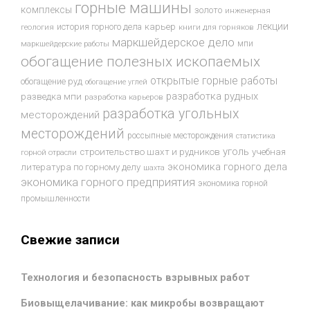
горные машины
комплексы
золото
инженерная
лекции
история горного дела
карьер
геология
книги для горняков
маркшейдерское дело
мпи
маркшейдерские работы
обогащение полезных ископаемых
открытые горные работы
обогащение руд
обогащение углей
разработка рудных
разведка мпи
разработка карьеров
разработка угольных
месторождений
месторождений
россыпные месторождения
статистика
уголь
строительство шахт и рудников
учебная
горной отрасли
экономика горного дела
литература по горному делу
шахта
экономика горного предприятия
экономика горной
промышленности
Свежие записи
Технология и безопасность взрывных работ
Биовыщелачивание: как микробы возвращают