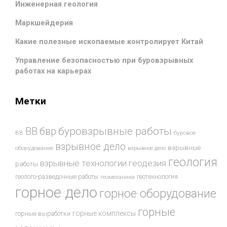
Инженерная геология
Маркшейдерия
Какие полезные ископаемые контролирует Китай
Управление безопасностью при буровзрывных
работах на карьерах
Метки
буровзрывные работы
ВВ
бвр
ВВ
буровое
взрывное дело
взрывные
оборудование
взрывное дело
геология
взрывные технологии
геодезия
работы
геотехнология
геолого-разведочные работы
геомеханика
горное дело
горное оборудование
горные
горные комплексы
горные выработки