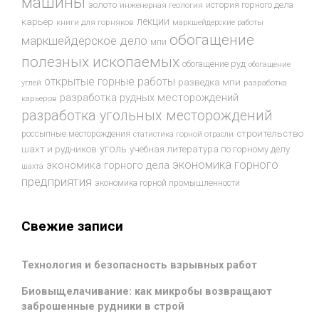
машины
золото
история горного дела
инженерная геология
лекции
карьер
книги для горняков
маркшейдерские работы
обогащение
маркшейдерское дело
мпи
полезных ископаемых
обогащение руд
обогащение
открытые горные работы
разведка мпи
разработка
углей
разработка рудных месторождений
карьеров
разработка угольных месторождений
строительство
россыпные месторождения
статистика горной отрасли
уголь
шахт и рудников
учебная литература по горному делу
экономика горного
экономика горного дела
шахта
предприятия
экономика горной промышленности
Свежие записи
Технология и безопасность взрывных работ
Биовыщелачивание: как микробы возвращают
заброшенные рудники в строй