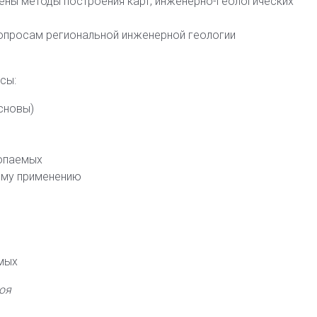
ны методы построения карт, инженерно-геологических
опросам региональной инженерной геологии
сы:
сновы)
копаемых
ому применению
мых
оя