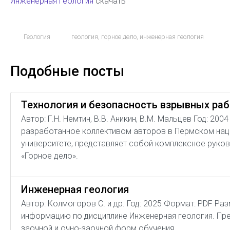
Инженерная геология
скачать
Геология
геология
,
горное дело
,
инженерная геология
Подобные посты
Технология и безопасность взрывных ра
Автор: Г.Н. Немтин, В.В. Аникин, В.М. Мальцев Год: 20
разработанное коллективом авторов в Пермском на
университете, представляет собой комплексное руков
«Горное дело».
Инженерная геология
Автор: Колмогоров С. и др. Год: 2025 Формат: PDF Ра
информацию по дисциплине Инженерная геология. Пре
заочной и очно-заочной форм обучения.