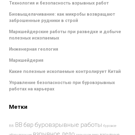
Технология и безопасность взрывных работ
Биовыщелачивание: как микробы возвращают
заброшенные рудники в строй
Маркшейдерские работы при разведке и добыче
полезных ископаемых
Инженерная геология
Маркшейдерия
Какие полезные ископаемые контролирует Китай
Управление безопасностью при буровзрывных
работах на карьерах
Метки
буровзрывные работы
ВВ
бвр
ВВ
буровое
взрывное дело
взрывные
оборудование
взрывное дело