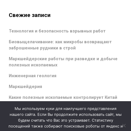
Свежие записи
Технология и безопасность взрывных работ
Биовыщелачивание: как микробы возвращают
заброшенные рудники в строй
Маркшейдерские работы при разведке и добыче
полезных ископаемых
Инженерная геология
Маркшейдерия
Какие полезные ископаемые контролирует Китай
Мы используем куки для наилучшего представления
нашего сайта. Если Вы продолжите использовать сайт, мы
будем считать что Вас это устраивает. Статистику
evolve
theme by Theme4Press - Powered by
WordPress
посещений также собирают поисковые роботы от яндекс и