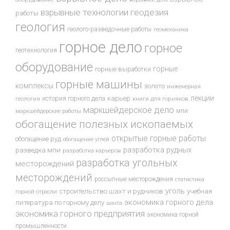
взрывные технологии
геодезия
работы
геология
геолого-разведочные работы
геомеханика
горное дело
горное
геотехнология
оборудование
горные
горные выработки
горные машины
комплексы
золото
инженерная
лекции
история горного дела
карьер
геология
книги для горняков
маркшейдерское дело
мпи
маркшейдерские работы
обогащение полезных ископаемых
открытые горные работы
обогащение руд
обогащение углей
разработка рудных
разведка мпи
разработка карьеров
разработка угольных
месторождений
месторождений
россыпные месторождения
статистика
уголь
строительство шахт и рудников
учебная
горной отрасли
экономика горного дела
литература по горному делу
шахта
экономика горного предприятия
экономика горной
промышленности