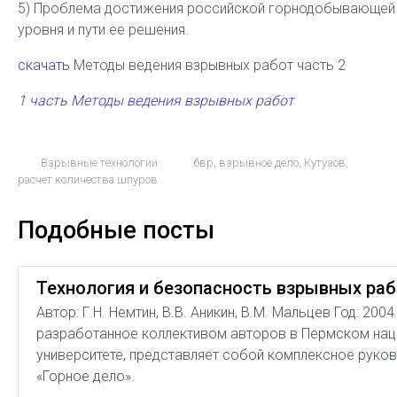
5) Проблема достижения российской горнодобывающе
уровня и пути ее решения.
скачать
Методы ведения взрывных работ часть 2
1 часть Методы ведения взрывных работ
Взрывные технологии
бвр
,
взрывное дело
,
Кутузов
,
расчет количества шпуров
Подобные посты
Технология и безопасность взрывных ра
Автор: Г.Н. Немтин, В.В. Аникин, В.М. Мальцев Год: 20
разработанное коллективом авторов в Пермском на
университете, представляет собой комплексное руков
«Горное дело».