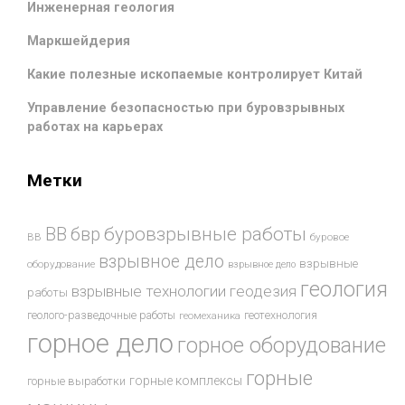
Инженерная геология
Маркшейдерия
Какие полезные ископаемые контролирует Китай
Управление безопасностью при буровзрывных
работах на карьерах
Метки
буровзрывные работы
ВВ
бвр
ВВ
буровое
взрывное дело
взрывные
оборудование
взрывное дело
геология
взрывные технологии
геодезия
работы
геотехнология
геолого-разведочные работы
геомеханика
горное дело
горное оборудование
горные
горные комплексы
горные выработки