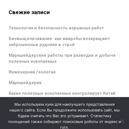
Свежие записи
Технология и безопасность взрывных работ
Биовыщелачивание: как микробы возвращают
заброшенные рудники в строй
Маркшейдерские работы при разведке и добыче
полезных ископаемых
Инженерная геология
Маркшейдерия
Какие полезные ископаемые контролирует Китай
Мы используем куки для наилучшего представления
нашего сайта. Если Вы продолжите использовать сайт, мы
будем считать что Вас это устраивает. Статистику
evolve
theme by Theme4Press - Powered by
WordPress
посещений также собирают поисковые роботы от яндекс и
гугл.