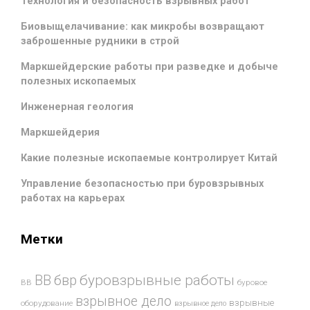
Технология и безопасность взрывных работ
Биовыщелачивание: как микробы возвращают
заброшенные рудники в строй
Маркшейдерские работы при разведке и добыче
полезных ископаемых
Инженерная геология
Маркшейдерия
Какие полезные ископаемые контролирует Китай
Управление безопасностью при буровзрывных
работах на карьерах
Метки
буровзрывные работы
ВВ
бвр
ВВ
буровое
взрывное дело
взрывные
оборудование
взрывное дело