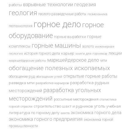
взрывные технологии
геодезия
работы
геология
геолого-разведочные работы
геомеханика
горное дело
горное
геотехнология
оборудование
горные
горные выработки
горные машины
комплексы
золото
инженерная
лекции
история горного дела
карьер
геология
книги для горняков
маркшейдерское дело
мпи
маркшейдерские работы
обогащение полезных ископаемых
открытые горные работы
обогащение руд
обогащение углей
разработка рудных
разведка мпи
разработка карьеров
разработка угольных
месторождений
месторождений
россыпные месторождения
статистика
уголь
строительство шахт и рудников
учебная
горной отрасли
экономика горного дела
литература по горному делу
шахта
экономика горного предприятия
экономика горной
промышленности