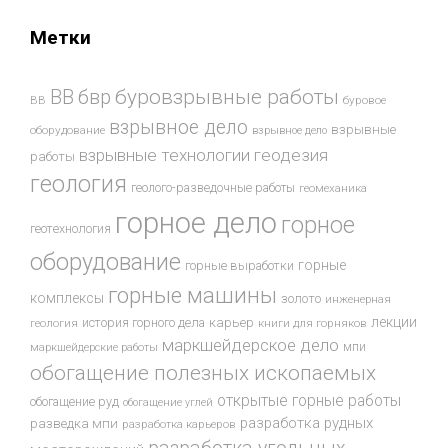
Метки
буровзрывные работы
ВВ
бвр
ВВ
буровое
взрывное дело
взрывные
оборудование
взрывное дело
взрывные технологии
геодезия
работы
геология
геолого-разведочные работы
геомеханика
горное дело
горное
геотехнология
оборудование
горные
горные выработки
горные машины
комплексы
золото
инженерная
лекции
история горного дела
карьер
геология
книги для горняков
маркшейдерское дело
мпи
маркшейдерские работы
обогащение полезных ископаемых
открытые горные работы
обогащение руд
обогащение углей
разработка рудных
разведка мпи
разработка карьеров