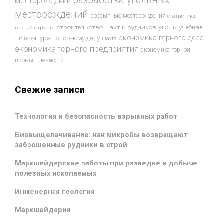
разработка угольных
месторождений
месторождений
россыпные месторождения
статистика
уголь
строительство шахт и рудников
учебная
горной отрасли
экономика горного дела
литература по горному делу
шахта
экономика горного предприятия
экономика горной
промышленности
Свежие записи
Технология и безопасность взрывных работ
Биовыщелачивание: как микробы возвращают
заброшенные рудники в строй
Маркшейдерские работы при разведке и добыче
полезных ископаемых
Инженерная геология
Маркшейдерия