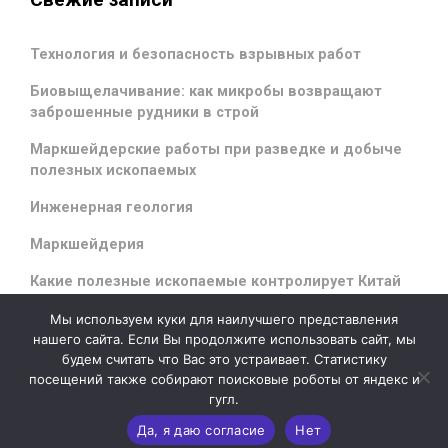
Технология и безопасность взрывных работ
Биовыщелачивание: как микробы возвращают
заброшенные рудники в строй
Маркшейдерские работы при разведке и добыче
полезных ископаемых
Инженерная геология
Маркшейдерия
Какие полезные ископаемые контролирует Китай
Мы используем куки для наилучшего представления
нашего сайта. Если Вы продолжите использовать сайт, мы
будем считать что Вас это устраивает. Статистику
evolve
theme by Theme4Press - Powered by
WordPress
посещений также собирают поисковые роботы от яндекс и
гугл.
Да, я даю согласие
Нет