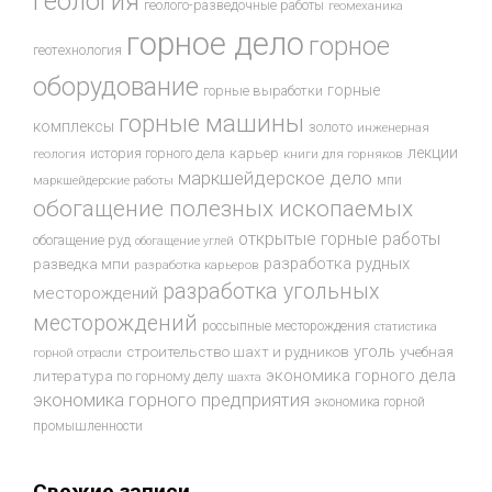
геология
геолого-разведочные работы
геомеханика
горное дело
горное
геотехнология
оборудование
горные
горные выработки
горные машины
комплексы
золото
инженерная
лекции
история горного дела
карьер
геология
книги для горняков
маркшейдерское дело
мпи
маркшейдерские работы
обогащение полезных ископаемых
открытые горные работы
обогащение руд
обогащение углей
разработка рудных
разведка мпи
разработка карьеров
разработка угольных
месторождений
месторождений
россыпные месторождения
статистика
уголь
строительство шахт и рудников
учебная
горной отрасли
экономика горного дела
литература по горному делу
шахта
экономика горного предприятия
экономика горной
промышленности
Свежие записи