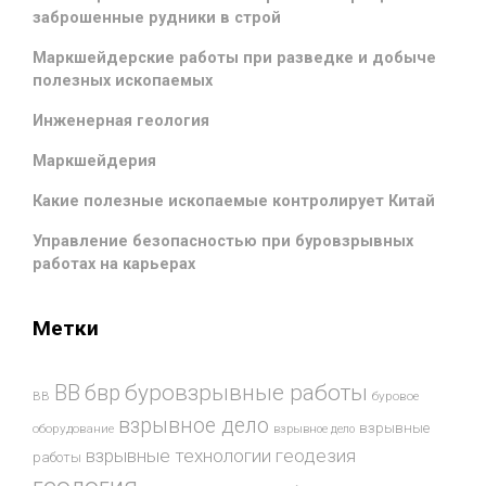
заброшенные рудники в строй
Маркшейдерские работы при разведке и добыче
полезных ископаемых
Инженерная геология
Маркшейдерия
Какие полезные ископаемые контролирует Китай
Управление безопасностью при буровзрывных
работах на карьерах
Метки
буровзрывные работы
ВВ
бвр
ВВ
буровое
взрывное дело
взрывные
оборудование
взрывное дело
взрывные технологии
геодезия
работы