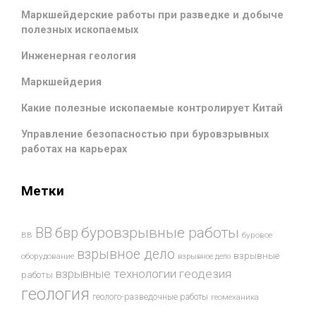
Маркшейдерские работы при разведке и добыче
полезных ископаемых
Инженерная геология
Маркшейдерия
Какие полезные ископаемые контролирует Китай
Управление безопасностью при буровзрывных
работах на карьерах
Метки
буровзрывные работы
ВВ
бвр
ВВ
буровое
взрывное дело
взрывные
оборудование
взрывное дело
взрывные технологии
геодезия
работы
геология
геолого-разведочные работы
геомеханика