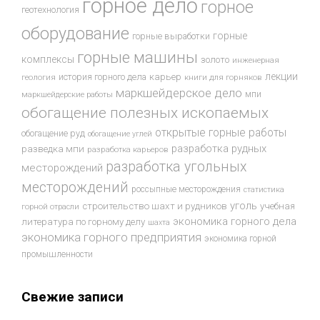
горное дело
горное
геотехнология
оборудование
горные
горные выработки
горные машины
комплексы
золото
инженерная
лекции
история горного дела
карьер
геология
книги для горняков
маркшейдерское дело
мпи
маркшейдерские работы
обогащение полезных ископаемых
открытые горные работы
обогащение руд
обогащение углей
разработка рудных
разведка мпи
разработка карьеров
разработка угольных
месторождений
месторождений
россыпные месторождения
статистика
уголь
строительство шахт и рудников
учебная
горной отрасли
экономика горного дела
литература по горному делу
шахта
экономика горного предприятия
экономика горной
промышленности
Свежие записи