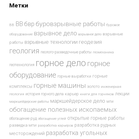
Метки
буровзрывные работы
ВВ
бвр
ВВ
буровое
взрывное дело
взрывные
оборудование
взрывное дело
взрывные технологии
геодезия
работы
геология
геолого-разведочные работы
геомеханика
горное дело
горное
геотехнология
оборудование
горные
горные выработки
горные машины
комплексы
золото
инженерная
лекции
история горного дела
карьер
геология
книги для горняков
маркшейдерское дело
мпи
маркшейдерские работы
обогащение полезных ископаемых
открытые горные работы
обогащение руд
обогащение углей
разработка рудных
разведка мпи
разработка карьеров
разработка угольных
месторождений