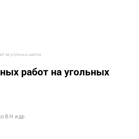
от на угольных шахтах
ных работ на угольных
о В.Н. и др