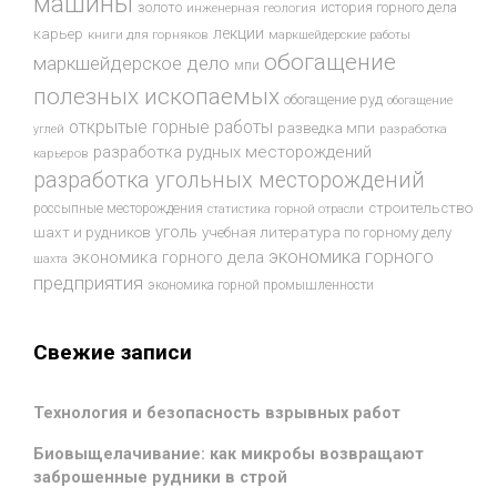
машины
золото
история горного дела
инженерная геология
лекции
карьер
книги для горняков
маркшейдерские работы
обогащение
маркшейдерское дело
мпи
полезных ископаемых
обогащение руд
обогащение
открытые горные работы
разведка мпи
разработка
углей
разработка рудных месторождений
карьеров
разработка угольных месторождений
строительство
россыпные месторождения
статистика горной отрасли
уголь
шахт и рудников
учебная литература по горному делу
экономика горного
экономика горного дела
шахта
предприятия
экономика горной промышленности
Свежие записи
Технология и безопасность взрывных работ
Биовыщелачивание: как микробы возвращают
заброшенные рудники в строй