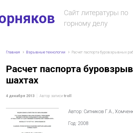
Сайт литературы по
горняков
горному делу
Главная
Взрывные технологии
Расчет паспорта буровзрывных раб
Расчет паспорта буровзрыв
шахтах
4 декабря 2013
Автор записи
troll
Автор: Ситников Г.А., Хомченк
Год: 2008