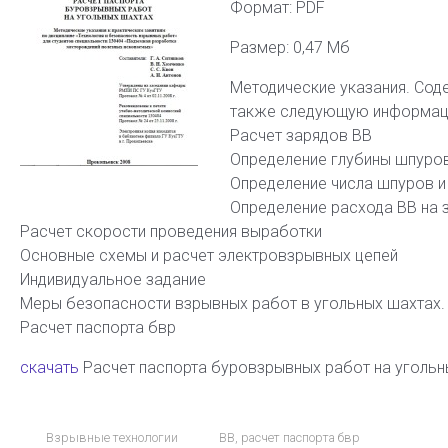
Формат: PDF
Размер: 0,47 Мб
Методические указания. Сод
также следующую информац
Расчет зарядов ВВ
Определение глубины шпуро
Определение числа шпуров и
Определение расхода ВВ на з
Расчет скорости проведения выработки
Основные схемы и расчет электровзрывных цепей
Индивидуальное задание
Меры безопасности взрывных работ в угольных шахтах.
Расчет паспорта бвр
скачать
Расчет паспорта буровзрывных работ на уголь
Взрывные технологии
ВВ
,
расчет паспорта бвр