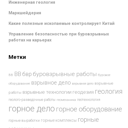
Инженерная геология
Маркшейдерия
Какие полезные ископаемые контролирует Китай
Управление безопасностью при буровзрывных
работах на карьерах
Метки
буровзрывные работы
ВВ
бвр
ВВ
буровое
взрывное дело
взрывные
оборудование
взрывное дело
геология
взрывные технологии
геодезия
работы
геотехнология
геолого-разведочные работы
геомеханика
горное дело
горное оборудование
горные
горные комплексы
горные выработки