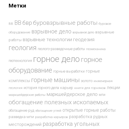
Метки
буровзрывные работы
ВВ
бвр
ВВ
буровое
взрывное дело
взрывные
оборудование
взрывное дело
взрывные технологии
геодезия
работы
геология
геолого-разведочные работы
геомеханика
горное дело
горное
геотехнология
оборудование
горные
горные выработки
горные машины
комплексы
золото
инженерная
лекции
история горного дела
карьер
геология
книги для горняков
маркшейдерское дело
мпи
маркшейдерские работы
обогащение полезных ископаемых
открытые горные работы
обогащение руд
обогащение углей
разработка рудных
разведка мпи
разработка карьеров
разработка угольных
месторождений