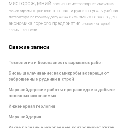
месторождений
россыпные месторождения
статистика
уголь
строительство шахт и рудников
учебная
горной отрасли
экономика горного дела
литература по горному делу
шахта
экономика горного предприятия
экономика горной
промышленности
Свежие записи
Технология и безопасность взрывных работ
Биовыщелачивание: как микробы возвращают
заброшенные рудники в строй
Маркшейдерские работы при разведке и добыче
полезных ископаемых
Инженерная геология
Маркшейдерия
Какие полезные ископаемые контролирует Китай