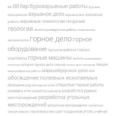
буровзрывные работы
ВВ
бвр
ВВ
буровое
взрывное дело
взрывные
оборудование
взрывное дело
взрывные технологии
геодезия
работы
геология
геолого-разведочные работы
геомеханика
горное дело
горное
геотехнология
оборудование
горные
горные выработки
горные машины
комплексы
золото
инженерная
лекции
история горного дела
карьер
геология
книги для горняков
маркшейдерское дело
мпи
маркшейдерские работы
обогащение полезных ископаемых
открытые горные работы
обогащение руд
обогащение углей
разработка рудных
разведка мпи
разработка карьеров
разработка угольных
месторождений
месторождений
россыпные месторождения
статистика
уголь
строительство шахт и рудников
учебная
горной отрасли