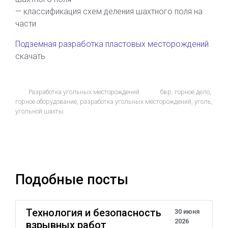
— классификация схем деления шахтного поля на
части
Подземная разработка пластовых месторождений
скачать
Разработка угольных месторождений
бвр
,
горное дело
,
горное оборудование
,
разработка угольных месторождений
,
уголь
,
угольной шахты
Подобные посты
Технология и безопасность
30 июня
2026
взрывных работ