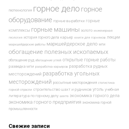
горное дело
горное
геотехнология
оборудование
горные
горные выработки
горные машины
комплексы
золото
инженерная
лекции
история горного дела
карьер
геология
книги для горняков
маркшейдерское дело
мпи
маркшейдерские работы
обогащение полезных ископаемых
открытые горные работы
обогащение руд
обогащение углей
разработка рудных
разведка мпи
разработка карьеров
разработка угольных
месторождений
месторождений
россыпные месторождения
статистика
уголь
строительство шахт и рудников
учебная
горной отрасли
экономика горного дела
литература по горному делу
шахта
экономика горного предприятия
экономика горной
промышленности
Свежие записи