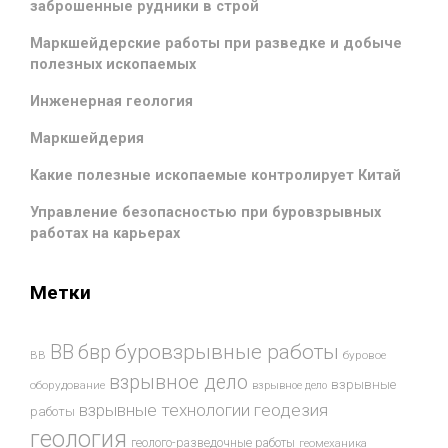
заброшенные рудники в строй
Маркшейдерские работы при разведке и добыче
полезных ископаемых
Инженерная геология
Маркшейдерия
Какие полезные ископаемые контролирует Китай
Управление безопасностью при буровзрывных
работах на карьерах
Метки
буровзрывные работы
ВВ
бвр
ВВ
буровое
взрывное дело
взрывные
оборудование
взрывное дело
взрывные технологии
геодезия
работы
геология
геолого-разведочные работы
геомеханика