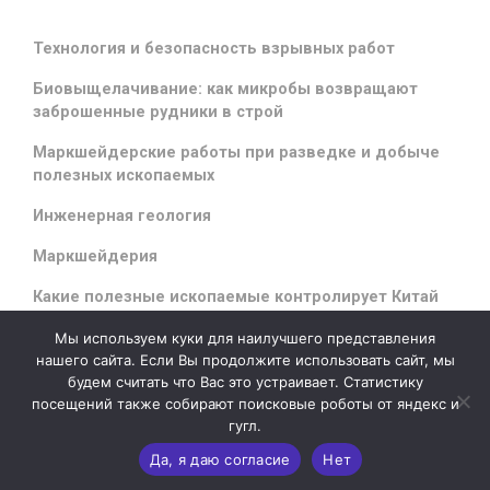
Технология и безопасность взрывных работ
Биовыщелачивание: как микробы возвращают
заброшенные рудники в строй
Маркшейдерские работы при разведке и добыче
полезных ископаемых
Инженерная геология
Маркшейдерия
Какие полезные ископаемые контролирует Китай
Мы используем куки для наилучшего представления
нашего сайта. Если Вы продолжите использовать сайт, мы
будем считать что Вас это устраивает. Статистику
evolve
theme by Theme4Press - Powered by
WordPress
посещений также собирают поисковые роботы от яндекс и
гугл.
Да, я даю согласие
Нет