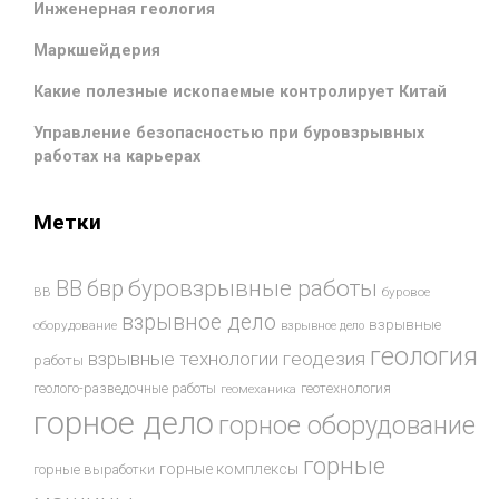
Инженерная геология
Маркшейдерия
Какие полезные ископаемые контролирует Китай
Управление безопасностью при буровзрывных
работах на карьерах
Метки
буровзрывные работы
ВВ
бвр
ВВ
буровое
взрывное дело
взрывные
оборудование
взрывное дело
геология
взрывные технологии
геодезия
работы
геотехнология
геолого-разведочные работы
геомеханика
горное дело
горное оборудование
горные
горные комплексы
горные выработки