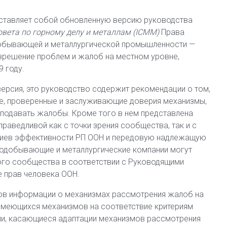
ставляет собой обновленную версию руководства
вета по горному делу и металлам (ICMM)
Права
обывающей и металлургической промышленности —
зрешение проблем и жалоб на местном уровне,
 году.
версия, это руководство содержит рекомендации о том,
е, проверенные и заслуживающие доверия механизмы,
одавать жалобы. Кроме того в нем представлена
раведливой как с точки зрения сообщества, так и с
ериев эффективности РП ООН и передовую надлежащую
рнодобывающие и металлургические компании могут
го сообщества в соответствии с Руководящими
е прав человека ООН.
ов информации о механизмах рассмотрения жалоб на
 имеющихся механизмов на соответствие критериям
ии, касающиеся адаптации механизмов рассмотрения