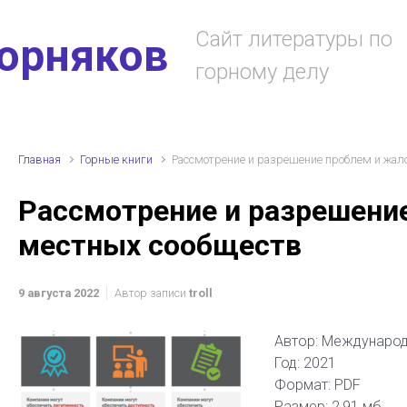
Сайт литературы по
горняков
горному делу
Главная
Горные книги
Рассмотрение и разрешение проблем и жал
Рассмотрение и разрешени
местных сообществ
9 августа 2022
Автор записи
troll
Автор: Международ
Год: 2021
Формат: PDF
Размер: 2,91 мб