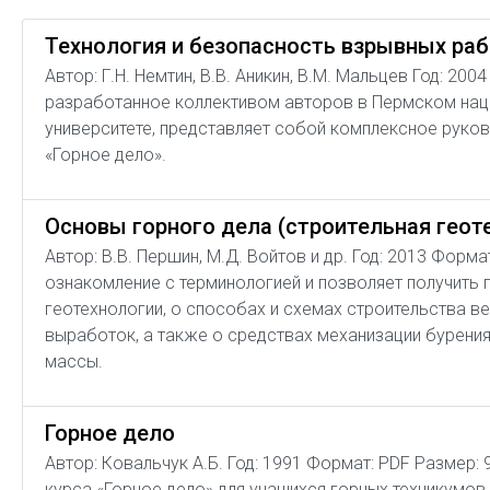
Технология и безопасность взрывных ра
Автор: Г.Н. Немтин, В.В. Аникин, В.М. Мальцев Год: 20
разработанное коллективом авторов в Пермском на
университете, представляет собой комплексное руков
«Горное дело».
Основы горного дела (строительная геот
Автор: В.В. Першин, М.Д. Войтов и др. Год: 2013 Форм
ознакомление с терминологией и позволяет получить 
геотехнологии, о способах и схемах строительства в
выработок, а также о средствах механизации бурения
массы.
Горное дело
Автор: Ковальчук А.Б. Год: 1991 Формат: PDF Размер:
курса «Горное дело» для учащихся горных техникумов