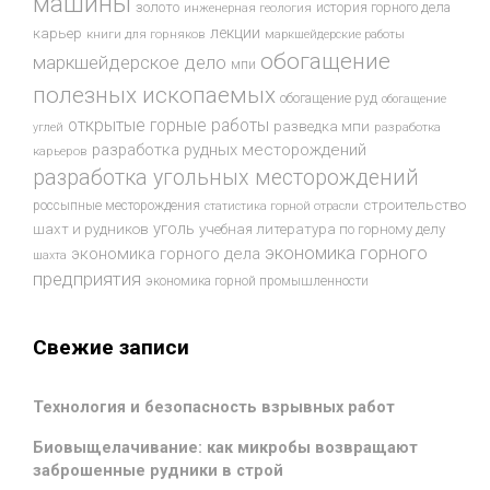
машины
золото
история горного дела
инженерная геология
лекции
карьер
книги для горняков
маркшейдерские работы
обогащение
маркшейдерское дело
мпи
полезных ископаемых
обогащение руд
обогащение
открытые горные работы
разведка мпи
разработка
углей
разработка рудных месторождений
карьеров
разработка угольных месторождений
строительство
россыпные месторождения
статистика горной отрасли
уголь
шахт и рудников
учебная литература по горному делу
экономика горного
экономика горного дела
шахта
предприятия
экономика горной промышленности
Свежие записи
Технология и безопасность взрывных работ
Биовыщелачивание: как микробы возвращают
заброшенные рудники в строй