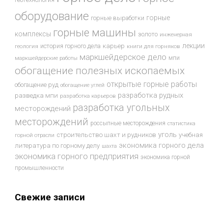
оборудование
горные
горные выработки
горные машины
комплексы
золото
инженерная
лекции
история горного дела
карьер
геология
книги для горняков
маркшейдерское дело
мпи
маркшейдерские работы
обогащение полезных ископаемых
открытые горные работы
обогащение руд
обогащение углей
разработка рудных
разведка мпи
разработка карьеров
разработка угольных
месторождений
месторождений
россыпные месторождения
статистика
уголь
строительство шахт и рудников
учебная
горной отрасли
экономика горного дела
литература по горному делу
шахта
экономика горного предприятия
экономика горной
промышленности
Свежие записи