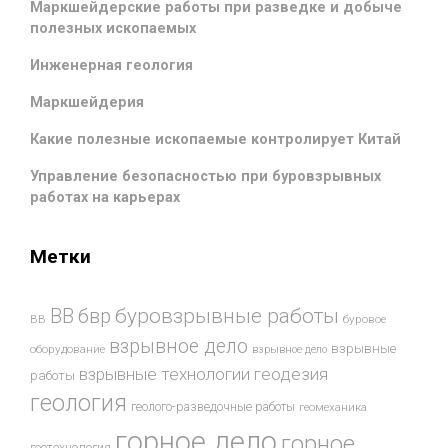
Маркшейдерские работы при разведке и добыче
полезных ископаемых
Инженерная геология
Маркшейдерия
Какие полезные ископаемые контролирует Китай
Управление безопасностью при буровзрывных
работах на карьерах
Метки
буровзрывные работы
ВВ
бвр
ВВ
буровое
взрывное дело
взрывные
оборудование
взрывное дело
взрывные технологии
геодезия
работы
геология
геолого-разведочные работы
геомеханика
горное дело
горное
геотехнология