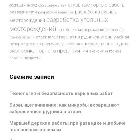
открытые горные работы
обогащение руд
обогащение углей
разработка рудных
разведка мпи
разработка карьеров
разработка угольных
месторождений
месторождений
россыпные месторождения
статистика
уголь
строительство шахт и рудников
учебная
горной отрасли
экономика горного дела
литература по горному делу
шахта
экономика горного предприятия
экономика горной
промышленности
Свежие записи
Технология и безопасность взрывных работ
Биовыщелачивание: как микробы возвращают
заброшенные рудники в строй
Маркшейдерские работы при разведке и добыче
полезных ископаемых