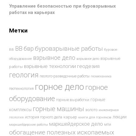
Управление безопасностью при буровзрывных
работах на карьерах
Метки
буровзрывные работы
ВВ
бвр
ВВ
буровое
взрывное дело
взрывные
оборудование
взрывное дело
взрывные технологии
геодезия
работы
геология
геолого-разведочные работы
геомеханика
горное дело
горное
геотехнология
оборудование
горные
горные выработки
горные машины
комплексы
золото
инженерная
лекции
история горного дела
карьер
геология
книги для горняков
маркшейдерское дело
мпи
маркшейдерские работы
обогащение полезных ископаемых