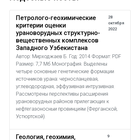
Петролого-геохимические
28
октября
критерии оценки
2022
урановорудных структурно-
вещественных комплексов
Западного Узбекистана
Автор: Мирходжаев Б. Год: 2014 Формат: PDF
Размер: 7,7 Мб Монография. Выделены
четыре основные генетические формации
источников урана: черносланцевая,
углеводородная, эффузивная интрузивная.
Рассмотрены перспективы расширения
урановорудных районов прилегающих к
нефтегазоносныи провинциям (Ферганской,
Устюртской).
Геология, геохимия,
9