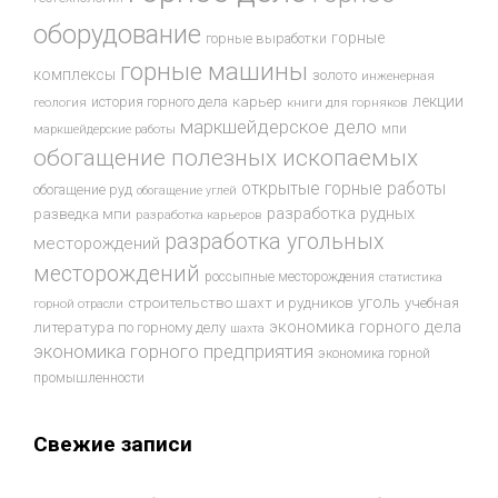
оборудование
горные
горные выработки
горные машины
комплексы
золото
инженерная
лекции
история горного дела
карьер
геология
книги для горняков
маркшейдерское дело
мпи
маркшейдерские работы
обогащение полезных ископаемых
открытые горные работы
обогащение руд
обогащение углей
разработка рудных
разведка мпи
разработка карьеров
разработка угольных
месторождений
месторождений
россыпные месторождения
статистика
уголь
строительство шахт и рудников
учебная
горной отрасли
экономика горного дела
литература по горному делу
шахта
экономика горного предприятия
экономика горной
промышленности
Свежие записи