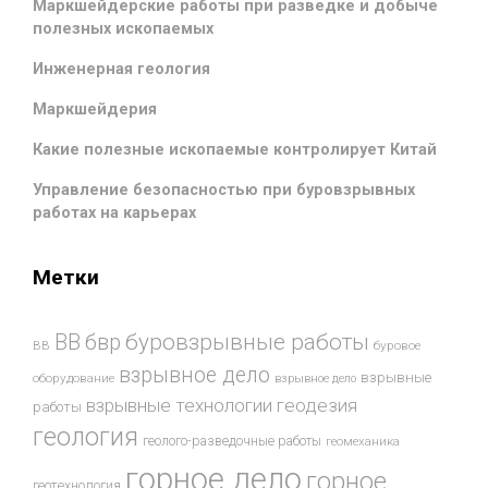
Маркшейдерские работы при разведке и добыче
полезных ископаемых
Инженерная геология
Маркшейдерия
Какие полезные ископаемые контролирует Китай
Управление безопасностью при буровзрывных
работах на карьерах
Метки
буровзрывные работы
ВВ
бвр
ВВ
буровое
взрывное дело
взрывные
оборудование
взрывное дело
взрывные технологии
геодезия
работы
геология
геолого-разведочные работы
геомеханика
горное дело
горное
геотехнология