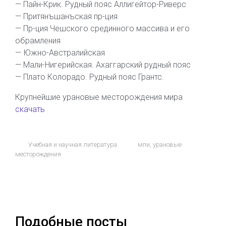
— Пайн-Крик. Рудный пояс Аллигейтор-Риверс
— Притянъшанъская пр-ция
— Пр-ция Чешского срединного массива и его
обрамления
— Южно-Австралийская
— Мали-Нигерийская. Ахаггарский рудный пояс
— Плато Колорадо. Рудный пояс Грантс.
Крупнейшие урановые месторождения мира
скачать
Учебная и научная литература
мпи
,
урановые
месторождения
Подобные посты