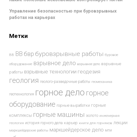
Управление безопасностью при буровзрывных
работах на карьерах
Метки
буровзрывные работы
ВВ
бвр
ВВ
буровое
взрывное дело
взрывные
оборудование
взрывное дело
взрывные технологии
геодезия
работы
геология
геолого-разведочные работы
геомеханика
горное дело
горное
геотехнология
оборудование
горные
горные выработки
горные машины
комплексы
золото
инженерная
лекции
история горного дела
карьер
геология
книги для горняков
маркшейдерское дело
мпи
маркшейдерские работы