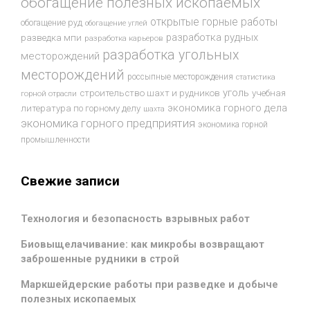
обогащение полезных ископаемых
открытые горные работы
обогащение руд
обогащение углей
разработка рудных
разведка мпи
разработка карьеров
разработка угольных
месторождений
месторождений
россыпные месторождения
статистика
уголь
строительство шахт и рудников
учебная
горной отрасли
экономика горного дела
литература по горному делу
шахта
экономика горного предприятия
экономика горной
промышленности
Свежие записи
Технология и безопасность взрывных работ
Биовыщелачивание: как микробы возвращают
заброшенные рудники в строй
Маркшейдерские работы при разведке и добыче
полезных ископаемых