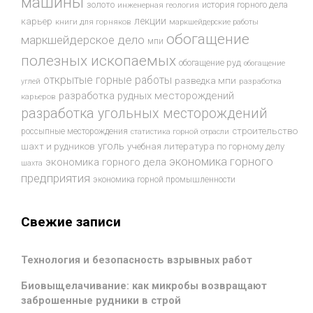
машины
золото
история горного дела
инженерная геология
лекции
карьер
книги для горняков
маркшейдерские работы
обогащение
маркшейдерское дело
мпи
полезных ископаемых
обогащение руд
обогащение
открытые горные работы
разведка мпи
разработка
углей
разработка рудных месторождений
карьеров
разработка угольных месторождений
строительство
россыпные месторождения
статистика горной отрасли
уголь
шахт и рудников
учебная литература по горному делу
экономика горного
экономика горного дела
шахта
предприятия
экономика горной промышленности
Свежие записи
Технология и безопасность взрывных работ
Биовыщелачивание: как микробы возвращают
заброшенные рудники в строй