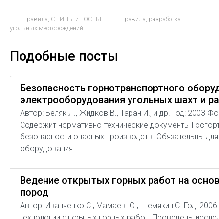
Правила, СНИПЫ и ГОСТЫ
правила
,
разработка
угольных месторождений
Подобные посты
Безопасность горнотранспортного оборуд
электрооборудования угольных шахт и р
Автор: Беляк Л., Жидков В., Таран И., и др. Год: 2003
Содержит нормативно-технические документы Госгор
безопасности опасных производств. Обязательны для
оборудования.
Ведение открытых горных работ на осно
пород
Автор: Иванченко С., Мамаев Ю., Шемякин С. Год: 200
технологии открытых горных работ. Проведены иссле