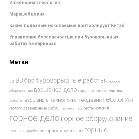
Инженерная геология
Маркшейдерия
Какие полезные ископаемые контролирует Китай
Управление безопасностью при буровзрывных
работах на карьерах
Метки
буровзрывные работы
ВВ
бвр
ВВ
буровое
взрывное дело
взрывные
оборудование
взрывное дело
геология
взрывные технологии
геодезия
работы
геотехнология
геолого-разведочные работы
геомеханика
горное дело
горное оборудование
горные
горные комплексы
горные выработки