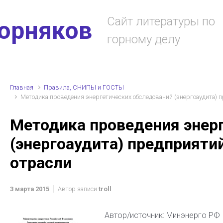
Сайт литературы по
горняков
горному делу
Главная
Правила, СНИПЫ и ГОСТЫ
Методика проведения энергетических обследований (энергоаудита) 
Методика проведения энер
(энергоаудита) предприяти
отрасли
3 марта 2015
Автор записи
troll
Автор/источник: Минэнерго РФ