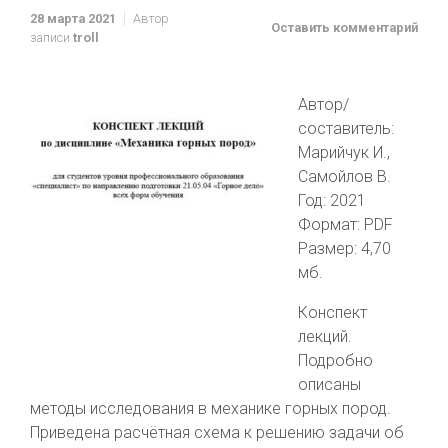
28 марта 2021
Автор
Оставить комментарий
записи
troll
Автор/
составитель:
Марийчук И.,
Самойлов В.
Год: 2021
Формат: PDF
Размер: 4,70
мб.
Конспект
лекций.
Подробно
описаны
методы исследования в механике горных пород.
Приведена расчётная схема к решению задачи об