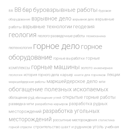
буровзрывные работы
ВВ
бвр
ВВ
буровое
взрывное дело
взрывные
оборудование
взрывное дело
взрывные технологии
геодезия
работы
геология
геолого-разведочные работы
геомеханика
горное дело
горное
геотехнология
оборудование
горные
горные выработки
горные машины
комплексы
золото
инженерная
лекции
история горного дела
карьер
геология
книги для горняков
маркшейдерское дело
мпи
маркшейдерские работы
обогащение полезных ископаемых
открытые горные работы
обогащение руд
обогащение углей
разработка рудных
разведка мпи
разработка карьеров
разработка угольных
месторождений
месторождений
россыпные месторождения
статистика
уголь
строительство шахт и рудников
учебная
горной отрасли