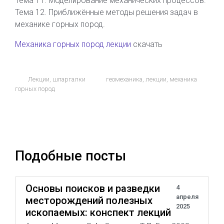
Тема 11. Моделирование механических процессов.
Тема 12. Приближённые методы решения задач в
механике горных пород.
Механика горных пород лекции
скачать
Лекции, шпаргалки
геомеханика
,
лекции
,
механика
горных пород
Подобные посты
Основы поисков и разведки
4
апреля
месторождений полезных
2025
ископаемых: конспект лекций