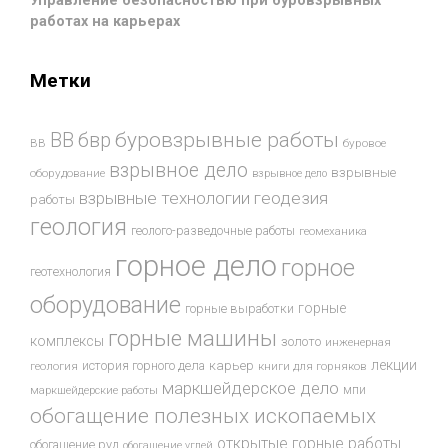
Управление безопасностью при буровзрывных
работах на карьерах
Метки
буровзрывные работы
ВВ
бвр
ВВ
буровое
взрывное дело
взрывные
оборудование
взрывное дело
взрывные технологии
геодезия
работы
геология
геолого-разведочные работы
геомеханика
горное дело
горное
геотехнология
оборудование
горные
горные выработки
горные машины
комплексы
золото
инженерная
лекции
история горного дела
карьер
геология
книги для горняков
маркшейдерское дело
мпи
маркшейдерские работы
обогащение полезных ископаемых
открытые горные работы
обогащение руд
обогащение углей