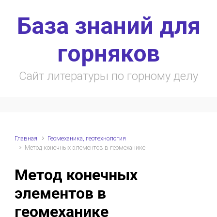
Skip to main content
База знаний для
горняков
Сайт литературы по горному делу
Главная
Геомеханика, геотехнология
Метод конечных элементов в геомеханике
Метод конечных
элементов в
геомеханике