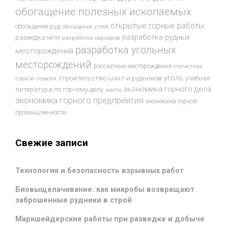
обогащение полезных ископаемых
открытые горные работы
обогащение руд
обогащение углей
разработка рудных
разведка мпи
разработка карьеров
разработка угольных
месторождений
месторождений
россыпные месторождения
статистика
уголь
строительство шахт и рудников
учебная
горной отрасли
экономика горного дела
литература по горному делу
шахта
экономика горного предприятия
экономика горной
промышленности
Свежие записи
Технология и безопасность взрывных работ
Биовыщелачивание: как микробы возвращают
заброшенные рудники в строй
Маркшейдерские работы при разведке и добыче