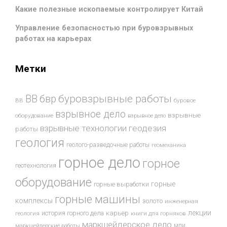
Какие полезные ископаемые контролирует Китай
Управление безопасностью при буровзрывных
работах на карьерах
Метки
буровзрывные работы
ВВ
бвр
ВВ
буровое
взрывное дело
взрывные
оборудование
взрывное дело
взрывные технологии
геодезия
работы
геология
геолого-разведочные работы
геомеханика
горное дело
горное
геотехнология
оборудование
горные
горные выработки
горные машины
комплексы
золото
инженерная
лекции
история горного дела
карьер
геология
книги для горняков
маркшейдерское дело
мпи
маркшейдерские работы