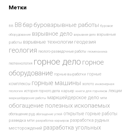
Метки
буровзрывные работы
ВВ
бвр
ВВ
буровое
взрывное дело
взрывные
оборудование
взрывное дело
взрывные технологии
геодезия
работы
геология
геолого-разведочные работы
геомеханика
горное дело
горное
геотехнология
оборудование
горные
горные выработки
горные машины
комплексы
золото
инженерная
лекции
история горного дела
карьер
геология
книги для горняков
маркшейдерское дело
мпи
маркшейдерские работы
обогащение полезных ископаемых
открытые горные работы
обогащение руд
обогащение углей
разработка рудных
разведка мпи
разработка карьеров
разработка угольных
месторождений