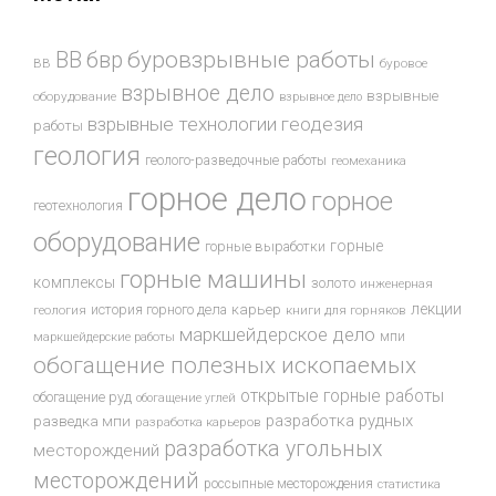
буровзрывные работы
ВВ
бвр
ВВ
буровое
взрывное дело
взрывные
оборудование
взрывное дело
взрывные технологии
геодезия
работы
геология
геолого-разведочные работы
геомеханика
горное дело
горное
геотехнология
оборудование
горные
горные выработки
горные машины
комплексы
золото
инженерная
лекции
история горного дела
карьер
геология
книги для горняков
маркшейдерское дело
мпи
маркшейдерские работы
обогащение полезных ископаемых
открытые горные работы
обогащение руд
обогащение углей
разработка рудных
разведка мпи
разработка карьеров
разработка угольных
месторождений
месторождений
россыпные месторождения
статистика