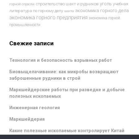
уголь
строительство шахт и рудников
учебная
горной отрасли
экономика горного дела
литература по горному делу
шахта
экономика горного предприятия
экономика горной
промышленности
Свежие записи
Технология и безопасность взрывных работ
Биовыщелачивание: как микробы возвращают
заброшенные рудники в строй
Маркшейдерские работы при разведке и добыче
полезных ископаемых
Инженерная геология
Маркшейдерия
Какие полезные ископаемые контролирует Китай