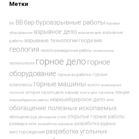
Метки
буровзрывные работы
ВВ
бвр
ВВ
буровое
взрывное дело
взрывные
оборудование
взрывное дело
взрывные технологии
геодезия
работы
геология
геолого-разведочные работы
геомеханика
горное дело
горное
геотехнология
оборудование
горные
горные выработки
горные машины
комплексы
золото
инженерная
лекции
история горного дела
карьер
геология
книги для горняков
маркшейдерское дело
мпи
маркшейдерские работы
обогащение полезных ископаемых
открытые горные работы
обогащение руд
обогащение углей
разработка рудных
разведка мпи
разработка карьеров
разработка угольных
месторождений