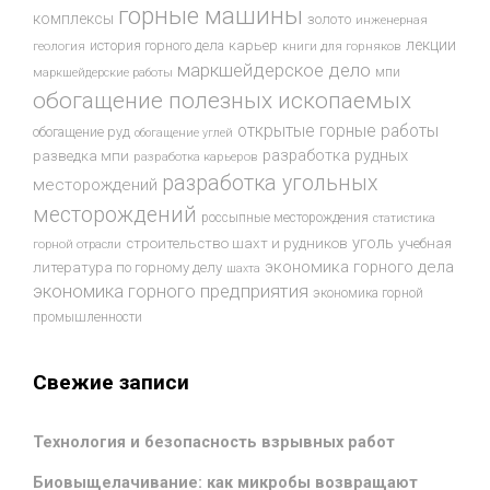
горные машины
комплексы
золото
инженерная
лекции
история горного дела
карьер
геология
книги для горняков
маркшейдерское дело
мпи
маркшейдерские работы
обогащение полезных ископаемых
открытые горные работы
обогащение руд
обогащение углей
разработка рудных
разведка мпи
разработка карьеров
разработка угольных
месторождений
месторождений
россыпные месторождения
статистика
уголь
строительство шахт и рудников
учебная
горной отрасли
экономика горного дела
литература по горному делу
шахта
экономика горного предприятия
экономика горной
промышленности
Свежие записи
Технология и безопасность взрывных работ
Биовыщелачивание: как микробы возвращают