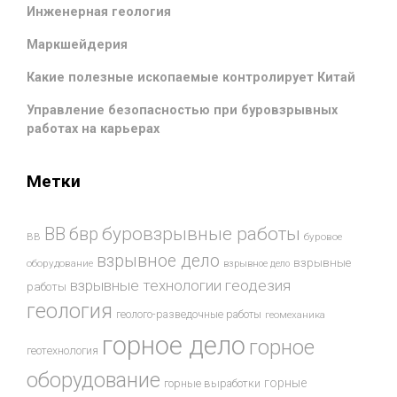
Инженерная геология
Маркшейдерия
Какие полезные ископаемые контролирует Китай
Управление безопасностью при буровзрывных
работах на карьерах
Метки
буровзрывные работы
ВВ
бвр
ВВ
буровое
взрывное дело
взрывные
оборудование
взрывное дело
взрывные технологии
геодезия
работы
геология
геолого-разведочные работы
геомеханика
горное дело
горное
геотехнология
оборудование
горные
горные выработки