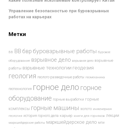
Какие полезные ископаемые контролирует Китай
Управление безопасностью при буровзрывных
работах на карьерах
Метки
буровзрывные работы
ВВ
бвр
ВВ
буровое
взрывное дело
взрывные
оборудование
взрывное дело
взрывные технологии
геодезия
работы
геология
геолого-разведочные работы
геомеханика
горное дело
горное
геотехнология
оборудование
горные
горные выработки
горные машины
комплексы
золото
инженерная
лекции
история горного дела
карьер
геология
книги для горняков
маркшейдерское дело
мпи
маркшейдерские работы