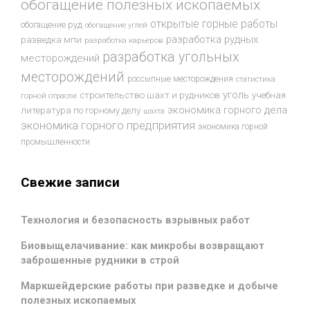
обогащение полезных ископаемых
открытые горные работы
обогащение руд
обогащение углей
разработка рудных
разведка мпи
разработка карьеров
разработка угольных
месторождений
месторождений
россыпные месторождения
статистика
уголь
строительство шахт и рудников
учебная
горной отрасли
экономика горного дела
литература по горному делу
шахта
экономика горного предприятия
экономика горной
промышленности
Свежие записи
Технология и безопасность взрывных работ
Биовыщелачивание: как микробы возвращают
заброшенные рудники в строй
Маркшейдерские работы при разведке и добыче
полезных ископаемых