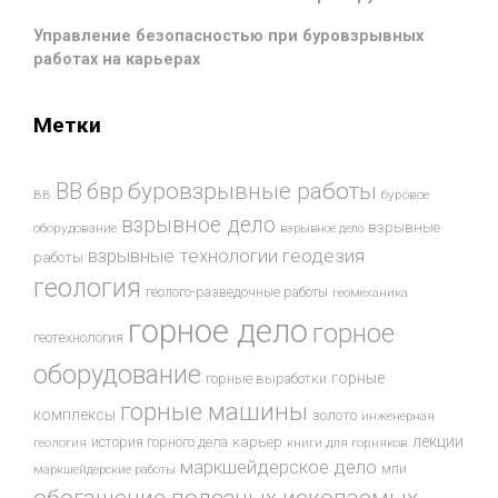
Управление безопасностью при буровзрывных
работах на карьерах
Метки
буровзрывные работы
ВВ
бвр
ВВ
буровое
взрывное дело
взрывные
оборудование
взрывное дело
взрывные технологии
геодезия
работы
геология
геолого-разведочные работы
геомеханика
горное дело
горное
геотехнология
оборудование
горные
горные выработки
горные машины
комплексы
золото
инженерная
лекции
история горного дела
карьер
геология
книги для горняков
маркшейдерское дело
мпи
маркшейдерские работы