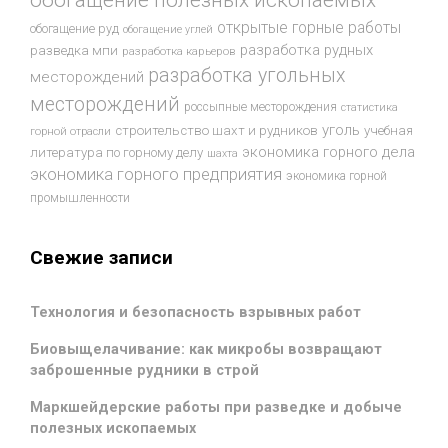
обогащение полезных ископаемых
открытые горные работы
обогащение руд
обогащение углей
разработка рудных
разведка мпи
разработка карьеров
разработка угольных
месторождений
месторождений
россыпные месторождения
статистика
уголь
строительство шахт и рудников
учебная
горной отрасли
экономика горного дела
литература по горному делу
шахта
экономика горного предприятия
экономика горной
промышленности
Свежие записи
Технология и безопасность взрывных работ
Биовыщелачивание: как микробы возвращают
заброшенные рудники в строй
Маркшейдерские работы при разведке и добыче
полезных ископаемых