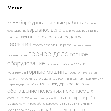
Метки
буровзрывные работы
ВВ
бвр
ВВ
буровое
взрывное дело
взрывные
оборудование
взрывное дело
взрывные технологии
геодезия
работы
геология
геолого-разведочные работы
геомеханика
горное дело
горное
геотехнология
оборудование
горные
горные выработки
горные машины
комплексы
золото
инженерная
лекции
история горного дела
карьер
геология
книги для горняков
маркшейдерское дело
мпи
маркшейдерские работы
обогащение полезных ископаемых
открытые горные работы
обогащение руд
обогащение углей
разработка рудных
разведка мпи
разработка карьеров
разработка угольных
месторождений