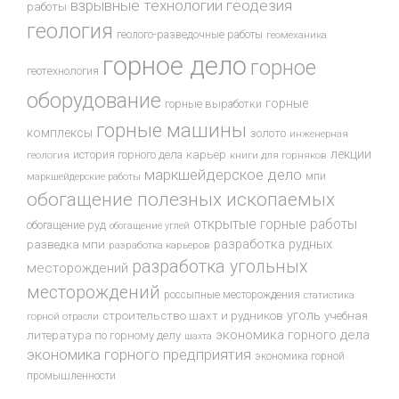
взрывные технологии
геодезия
работы
геология
геолого-разведочные работы
геомеханика
горное дело
горное
геотехнология
оборудование
горные
горные выработки
горные машины
комплексы
золото
инженерная
лекции
история горного дела
карьер
геология
книги для горняков
маркшейдерское дело
мпи
маркшейдерские работы
обогащение полезных ископаемых
открытые горные работы
обогащение руд
обогащение углей
разработка рудных
разведка мпи
разработка карьеров
разработка угольных
месторождений
месторождений
россыпные месторождения
статистика
уголь
строительство шахт и рудников
учебная
горной отрасли
экономика горного дела
литература по горному делу
шахта
экономика горного предприятия
экономика горной
промышленности