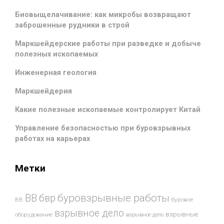
Биовыщелачивание: как микробы возвращают
заброшенные рудники в строй
Маркшейдерские работы при разведке и добыче
полезных ископаемых
Инженерная геология
Маркшейдерия
Какие полезные ископаемые контролирует Китай
Управление безопасностью при буровзрывных
работах на карьерах
Метки
буровзрывные работы
ВВ
бвр
ВВ
буровое
взрывное дело
взрывные
оборудование
взрывное дело