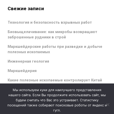
Свежие записи
Технология и безопасность взрывных работ
Биовыщелачивание: как микробы возвращают
заброшенные рудники в строй
Маркшейдерские работы при разведке и добыче
полезных ископаемых
Инженерная геология
Маркшейдерия
Какие полезные ископаемые контролирует Китай
Мы используем куки для наилучшего представления
нашего сайта. Если Вы продолжите использовать сайт, мы
будем считать что Вас это устраивает. Статистику
evolve
theme by Theme4Press - Powered by
WordPress
посещений также собирают поисковые роботы от яндекс и
гугл.