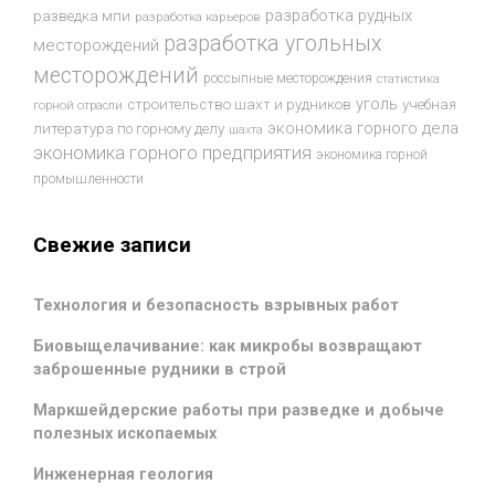
разработка рудных
разведка мпи
разработка карьеров
разработка угольных
месторождений
месторождений
россыпные месторождения
статистика
уголь
строительство шахт и рудников
учебная
горной отрасли
экономика горного дела
литература по горному делу
шахта
экономика горного предприятия
экономика горной
промышленности
Свежие записи
Технология и безопасность взрывных работ
Биовыщелачивание: как микробы возвращают
заброшенные рудники в строй
Маркшейдерские работы при разведке и добыче
полезных ископаемых
Инженерная геология