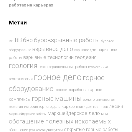
работах на карьерах
Метки
буровзрывные работы
ВВ
бвр
ВВ
буровое
взрывное дело
взрывные
оборудование
взрывное дело
взрывные технологии
геодезия
работы
геология
геолого-разведочные работы
геомеханика
горное дело
горное
геотехнология
оборудование
горные
горные выработки
горные машины
комплексы
золото
инженерная
лекции
история горного дела
карьер
геология
книги для горняков
маркшейдерское дело
мпи
маркшейдерские работы
обогащение полезных ископаемых
открытые горные работы
обогащение руд
обогащение углей