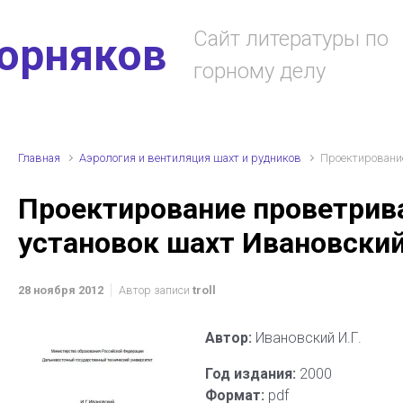
Сайт литературы по
горняков
горному делу
Главная
Аэрология и вентиляция шахт и рудников
Проектирование
Проектирование проветрив
установок шахт Ивановский
28 ноября 2012
Автор записи
troll
Автор:
Ивановский И.Г.
Год издания:
2000
Формат:
pdf