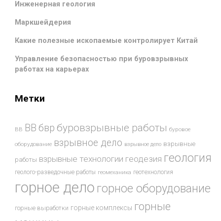
Инженерная геология
Маркшейдерия
Какие полезные ископаемые контролирует Китай
Управление безопасностью при буровзрывных
работах на карьерах
Метки
буровзрывные работы
ВВ
бвр
ВВ
буровое
взрывное дело
взрывные
оборудование
взрывное дело
геология
взрывные технологии
геодезия
работы
геотехнология
геолого-разведочные работы
геомеханика
горное дело
горное оборудование
горные
горные комплексы
горные выработки