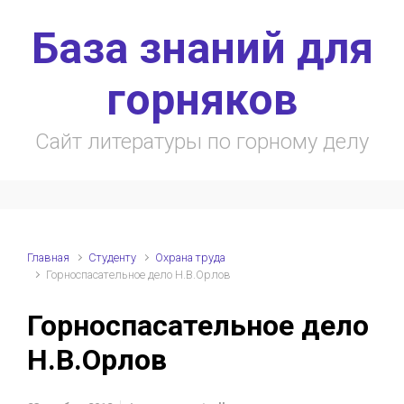
Skip to main content
База знаний для
горняков
Сайт литературы по горному делу
Главная
Студенту
Охрана труда
Горноспасательное дело Н.В.Орлов
Горноспасательное дело
Н.В.Орлов