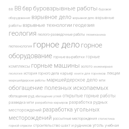
буровзрывные работы
ВВ
бвр
ВВ
буровое
взрывное дело
взрывные
оборудование
взрывное дело
взрывные технологии
геодезия
работы
геология
геолого-разведочные работы
геомеханика
горное дело
горное
геотехнология
оборудование
горные
горные выработки
горные машины
комплексы
золото
инженерная
лекции
история горного дела
карьер
геология
книги для горняков
маркшейдерское дело
мпи
маркшейдерские работы
обогащение полезных ископаемых
открытые горные работы
обогащение руд
обогащение углей
разработка рудных
разведка мпи
разработка карьеров
разработка угольных
месторождений
месторождений
россыпные месторождения
статистика
уголь
строительство шахт и рудников
учебная
горной отрасли