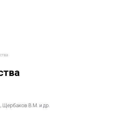
дства
ства
., Щербаков В.М. и др.