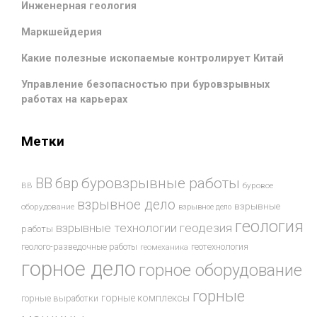
Инженерная геология
Маркшейдерия
Какие полезные ископаемые контролирует Китай
Управление безопасностью при буровзрывных
работах на карьерах
Метки
буровзрывные работы
ВВ
бвр
ВВ
буровое
взрывное дело
взрывные
оборудование
взрывное дело
геология
взрывные технологии
геодезия
работы
геотехнология
геолого-разведочные работы
геомеханика
горное дело
горное оборудование
горные
горные комплексы
горные выработки