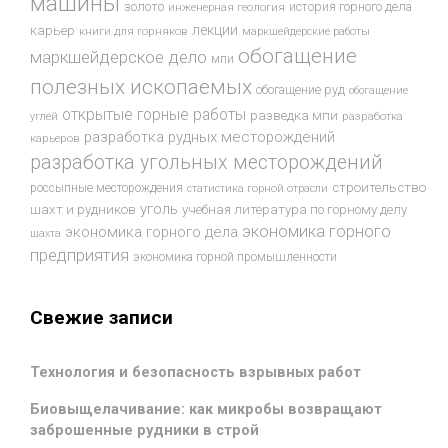
машины
золото
история горного дела
инженерная геология
лекции
карьер
книги для горняков
маркшейдерские работы
обогащение
маркшейдерское дело
мпи
полезных ископаемых
обогащение руд
обогащение
открытые горные работы
разведка мпи
разработка
углей
разработка рудных месторождений
карьеров
разработка угольных месторождений
строительство
россыпные месторождения
статистика горной отрасли
уголь
шахт и рудников
учебная литература по горному делу
экономика горного
экономика горного дела
шахта
предприятия
экономика горной промышленности
Свежие записи
Технология и безопасность взрывных работ
Биовыщелачивание: как микробы возвращают
заброшенные рудники в строй