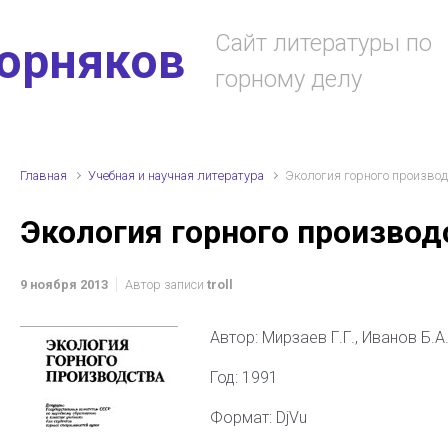
Сайт литературы по
горняков
горному делу
Главная
Учебная и научная литература
Экология горного произво
Экология горного производ
9 ноября 2013
Автор записи
troll
Автор: Мирзаев Г.Г., Иванов Б.А
Год: 1991
Формат: DjVu