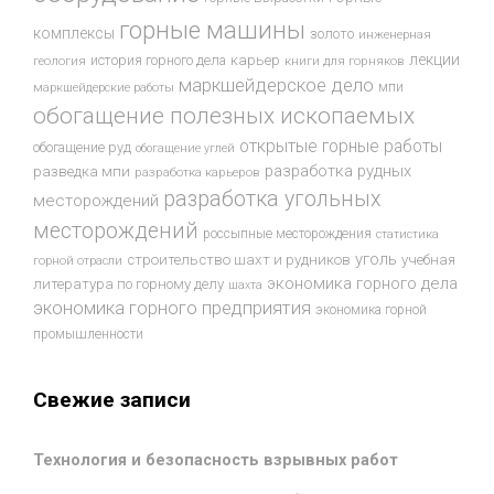
горные машины
комплексы
золото
инженерная
лекции
история горного дела
карьер
геология
книги для горняков
маркшейдерское дело
мпи
маркшейдерские работы
обогащение полезных ископаемых
открытые горные работы
обогащение руд
обогащение углей
разработка рудных
разведка мпи
разработка карьеров
разработка угольных
месторождений
месторождений
россыпные месторождения
статистика
уголь
строительство шахт и рудников
учебная
горной отрасли
экономика горного дела
литература по горному делу
шахта
экономика горного предприятия
экономика горной
промышленности
Свежие записи
Технология и безопасность взрывных работ