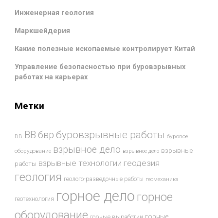
Инженерная геология
Маркшейдерия
Какие полезные ископаемые контролирует Китай
Управление безопасностью при буровзрывных
работах на карьерах
Метки
буровзрывные работы
ВВ
бвр
ВВ
буровое
взрывное дело
взрывные
оборудование
взрывное дело
взрывные технологии
геодезия
работы
геология
геолого-разведочные работы
геомеханика
горное дело
горное
геотехнология
оборудование
горные
горные выработки