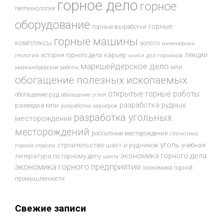
горное дело
горное
геотехнология
оборудование
горные
горные выработки
горные машины
комплексы
золото
инженерная
лекции
история горного дела
карьер
геология
книги для горняков
маркшейдерское дело
мпи
маркшейдерские работы
обогащение полезных ископаемых
открытые горные работы
обогащение руд
обогащение углей
разработка рудных
разведка мпи
разработка карьеров
разработка угольных
месторождений
месторождений
россыпные месторождения
статистика
уголь
строительство шахт и рудников
учебная
горной отрасли
экономика горного дела
литература по горному делу
шахта
экономика горного предприятия
экономика горной
промышленности
Свежие записи