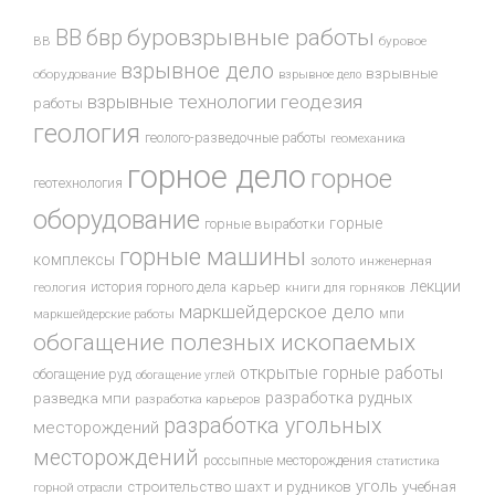
буровзрывные работы
ВВ
бвр
ВВ
буровое
взрывное дело
взрывные
оборудование
взрывное дело
взрывные технологии
геодезия
работы
геология
геолого-разведочные работы
геомеханика
горное дело
горное
геотехнология
оборудование
горные
горные выработки
горные машины
комплексы
золото
инженерная
лекции
история горного дела
карьер
геология
книги для горняков
маркшейдерское дело
мпи
маркшейдерские работы
обогащение полезных ископаемых
открытые горные работы
обогащение руд
обогащение углей
разработка рудных
разведка мпи
разработка карьеров
разработка угольных
месторождений
месторождений
россыпные месторождения
статистика
уголь
строительство шахт и рудников
учебная
горной отрасли