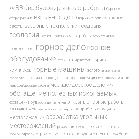
буровзрывные работы
ВВ
бвр
ВВ
буровое
взрывное дело
взрывные
оборудование
взрывное дело
взрывные технологии
геодезия
работы
геология
геолого-разведочные работы
геомеханика
горное дело
горное
геотехнология
оборудование
горные
горные выработки
горные машины
комплексы
золото
инженерная
лекции
история горного дела
карьер
геология
книги для горняков
маркшейдерское дело
мпи
маркшейдерские работы
обогащение полезных ископаемых
открытые горные работы
обогащение руд
обогащение углей
разработка рудных
разведка мпи
разработка карьеров
разработка угольных
месторождений
месторождений
россыпные месторождения
статистика
уголь
строительство шахт и рудников
учебная
горной отрасли